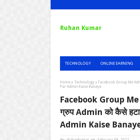
Ruhan Kumar
TECHNOLOGY
ONLINE EARNING
Home
Technology
Facebook Group Me Admin
Par Admin Kaise Banaye
Facebook Group Me 
ग्रुप Admin को कैसे ह
Admin Kaise Banay
by -
Ruhankumar
on -
February 08, 2022