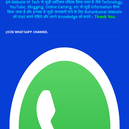
इस Website पर Tech से जुड़ी आर्टिकल पब्लिश किया जाता है जैसे Technology,
YouTube, Blogging, Online Earning, etc से जुड़ी information शेयर
किया जाता है और इनसब से जुड़ी जानकारी पाने के लिए Ruhankumar Website
को Visit करते रोहिये और अपने Knowledge को बराये।
Thank You.
JOIN WHATSAPP CHANNEL