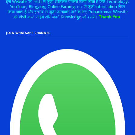
इस Website पर Tech से जुड़ी आर्टिकल पब्लिश किया जाता है जैसे Technology,
YouTube, Blogging, Online Earning, etc से जुड़ी information शेयर
किया जाता है और इनसब से जुड़ी जानकारी पाने के लिए Ruhankumar Website
को Visit करते रोहिये और अपने Knowledge को बराये।
Thank You.
JOIN WHATSAPP CHANNEL