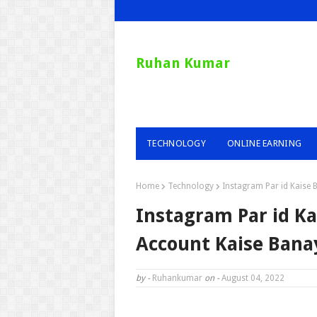
Ruhan Kumar
TECHNOLOGY
ONLINE EARNING
Home
Technology
Instagram Par id Kaise 
Instagram Par id Ka
Account Kaise Bana
by -
Ruhankumar
on -
August 04, 2022