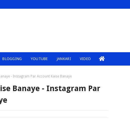
BLOGGING
YOUTUBE
JANKARI
VIDEO
Banaye - Instagram Par Account Kaise Banaye
ise Banaye - Instagram Par
ye