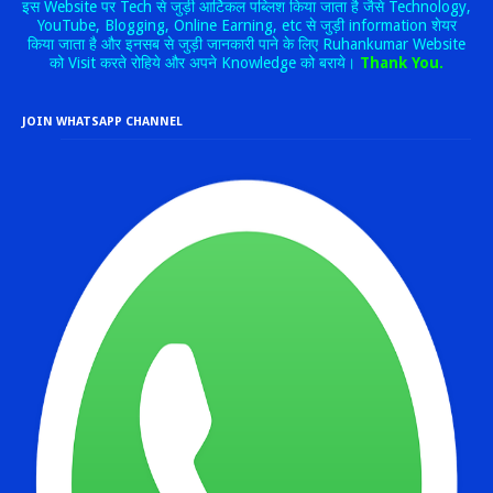
इस Website पर Tech से जुड़ी आर्टिकल पब्लिश किया जाता है जैसे Technology,
YouTube, Blogging, Online Earning, etc से जुड़ी information शेयर
किया जाता है और इनसब से जुड़ी जानकारी पाने के लिए Ruhankumar Website
को Visit करते रोहिये और अपने Knowledge को बराये।
Thank You.
JOIN WHATSAPP CHANNEL