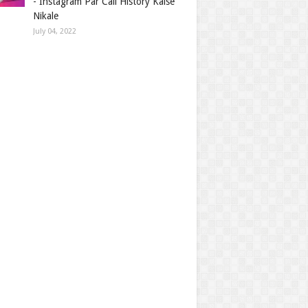
- Instagram Par Call History Kaise
Nikale
July 04, 2022