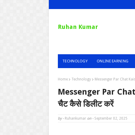
Ruhan Kumar
TECHNOLOGY
ONLINE EARNING
Home
Technology
Messenger Par Chat Kaise De
Messenger Par Chat K
चैट कैसे डिलीट करें
by -
Ruhankumar
on -
September 02, 2025