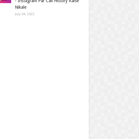
- Instagram Par Call History Kaise
Nikale
July 04, 2022