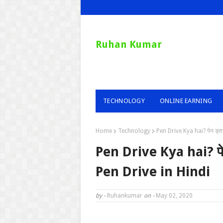
Ruhan Kumar
TECHNOLOGY
ONLINE EARNING
Home
Technology
Pen Drive Kya hai? पेन ड्राइ
Pen Drive Kya hai? पेन 
Pen Drive in Hindi
by -
Ruhankumar
on -
May 02, 2020