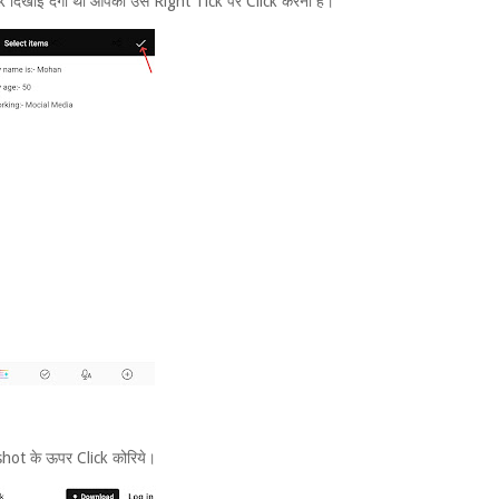
दिखाई देगा थो आपको उस Right Tick पर Click करना हैं।
shot के ऊपर Click कोरिये।