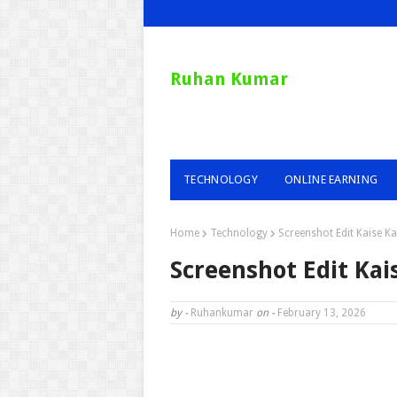
Ruhan Kumar
TECHNOLOGY
ONLINE EARNING
Home
Technology
Screenshot Edit Kaise Kare 
Screenshot Edit Kaise 
by -
Ruhankumar
on -
February 13, 2026