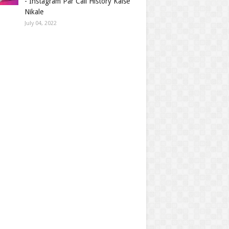
- Instagram Par Call History Kaise
Nikale
July 04, 2022