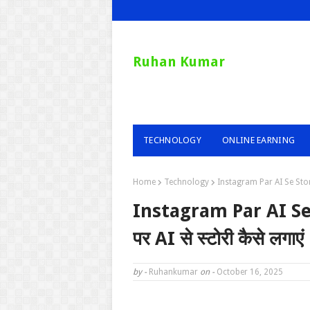
Ruhan Kumar
TECHNOLOGY
ONLINE EARNING
Home
Technology
Instagram Par AI Se Story K
Instagram Par AI Se S
पर AI से स्टोरी कैसे लगाएं
by -
Ruhankumar
on -
October 16, 2025