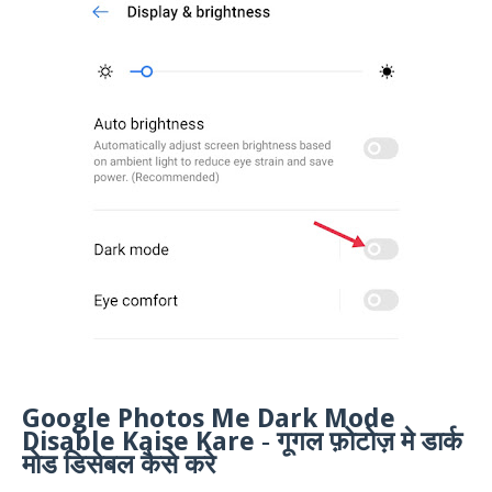
G
oogle
P
hotos
M
e
D
ark
M
ode
D
isable
K
aise
K
are
-
गूगल फ़ोटोज़ मे डार्क
मोड डिसेबल कैसे करे