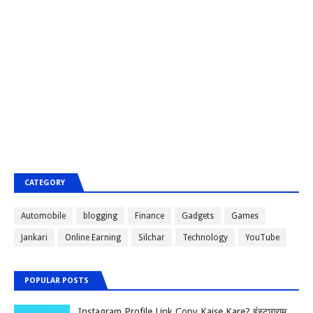
CATEGORY
Automobile
blogging
Finance
Gadgets
Games
Jankari
Online Earning
Silchar
Technology
YouTube
POPULAR POSTS
Instagram Profile Link Copy Kaise Kare? इंस्टाग्राम