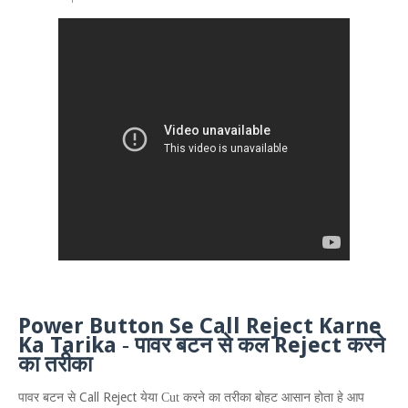
P
ower
B
utton
S
e
C
all
R
eject
K
arne
K
a
T
arika
Re
ject
-
पावर बटन से कल
करने
का तरीका
Call Reject
पावर बटन से
येया
Cut
करने का तरीका बोहट आसान होता हे आप