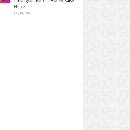
- Instagram Par Call History Kaise
Nikale
July 04, 2022