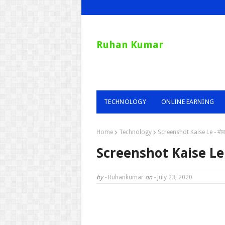
Ruhan Kumar
TECHNOLOGY
ONLINE EARNING
Home
Technology
Screenshot Kaise Le - मोबाइल 
Screenshot Kaise Le - मो
by -
Ruhankumar
on -
July 23, 2020