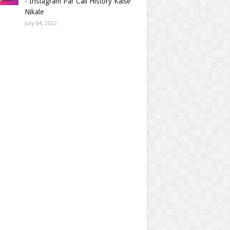
- Instagram Par Call History Kaise
Nikale
July 04, 2022