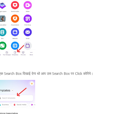
एक Search Box दिखाई देगा थो आप उस Search Box पर Click कोरिये।