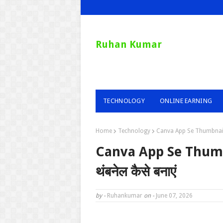
Ruhan Kumar
TECHNOLOGY
ONLINE EARNING
Home
Technology
Canva App Se Thumbnail Ka
Canva App Se Thumbn
थंबनेल कैसे बनाएं
by -
Ruhankumar
on -
June 07, 2026