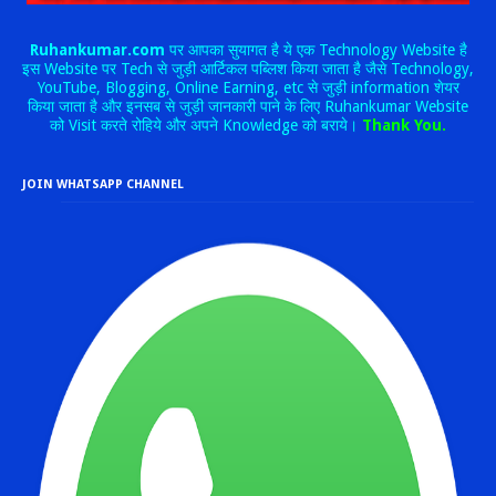
Ruhankumar.com
पर आपका सुयागत है ये एक Technology Website है
इस Website पर Tech से जुड़ी आर्टिकल पब्लिश किया जाता है जैसे Technology,
YouTube, Blogging, Online Earning, etc से जुड़ी information शेयर
किया जाता है और इनसब से जुड़ी जानकारी पाने के लिए Ruhankumar Website
को Visit करते रोहिये और अपने Knowledge को बराये।
Thank You.
JOIN WHATSAPP CHANNEL