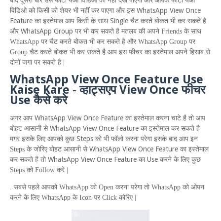
बाद दूसरी बार उस फोटो येआ विडिओ को नहीं देख पाएगा और आपके फोटो येआ
WhatsApp View Once
विडिओ को किसी को शेयर भी नहीं कर पाएगा और इस
Feature
Single
का इस्तेमाल आप किसी के साथ
चैट करते बोकत भी कर सकते है
WhatsApp Group
और
पर भी कर सकते है मतलब की अपने
Friends
के साथ
WhatsApp
पर चैट करते बोकत भी कर सकते है और
WhatsApp Group
पर
Group
चैट करते बोकत भी कर सकते है आप इस फीचर का इस्तेमाल अपने हिसाब से
दोनों जगा पर सकते है |
W
hats
A
pp
V
iew
O
nce
F
eature
U
se
K
aise
K
are
V
iew
O
nce
-
व्हाट्सएप
फीचर
U
se
कैसे करे
W
hats
A
pp
V
iew
O
nce
F
eature
अगर आप
का इस्तेमाल करना चाटे है तो आप
W
hats
A
pp
V
iew
O
nce
F
eature
बोहट आसानी से
का इस्तेमाल कर सकते है
Steps
मगर इसके लिए आपको कुछ
को भी फॉलो करना परेगा इसके बाद आप इन
W
hats
A
pp
V
iew
O
nce
F
eature
Steps
के जोरिए बोहट आसानी से
का इस्तेमाल
W
hats
A
pp
V
iew
O
nce
F
eature
Use
कर सकते है तो
का
करने के लिए कुछ
Steps
को
Follow
करे |
. सबसे पहले आपको
WhatsApp
को
Open
करना परेगा तो
WhatsApp
को ओपन
करने के लिए
WhatsApp
के
Icon
पर
Click
कोरिए |