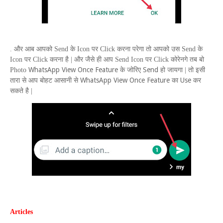
. और आब आपको
Send
के
Icon
पर
Click
करना परेगा तो आपको उस
Send
के
Icon
पर
Click
करना है | और जैसे ही आप
Send Icon
पर
Click
कोरेनगे तब बो
W
hats
A
pp
V
iew
O
nce
F
eature
Send
Photo
के जोरिए
हो जायगा | तो इसी
W
hats
A
pp
V
iew
O
nce
F
eature
Use
तारा से आप बोहट आसानी से
का
कर
सकते है |
Articles