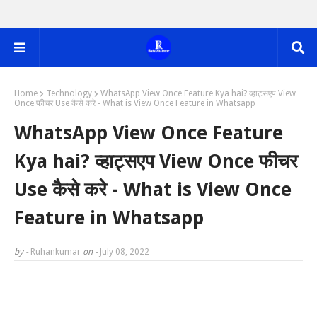
Home
Technology
WhatsApp View Once Feature Kya hai? व्हाट्सएप View
Once फीचर Use कैसे करे - What is View Once Feature in Whatsapp
WhatsApp View Once Feature
Kya hai? व्हाट्सएप View Once फीचर
Use कैसे करे - What is View Once
Feature in Whatsapp
by -
Ruhankumar
on -
July 08, 2022