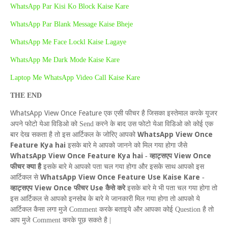
WhatsApp Par Kisi Ko Block Kaise Kare
WhatsApp Par Blank Message Kaise Bheje
WhatsApp Me Face Lockl Kaise Lagaye
WhatsApp Me Dark Mode Kaise Kare
Laptop Me WhatsApp Video Call Kaise Kare
THE
END
W
hats
A
pp
V
iew
O
nce
F
eature
एक एसी फीचर
है जिसका इस्तेमाल करके यूजर
अपने फोटो येआ विडिओ को
Send
करने के बाद उस फोटो येआ विडिओ को कोई एक
WhatsApp View Once
बार देख सकता है तो इस आर्टिकल के जोरिए आपको
Feature Kya hai
इसके बारे मे आपको जानने को मिल गया होगा जैसे
WhatsApp View Once Feature Kya hai
V
iew
O
nce
-
व्हाट्सएप
फीचर क्या है
इसके बारे मे आपको पता चल गया होगा
और इसके साथ आपको इस
W
hats
A
pp
V
iew
O
nce
F
eature
U
se
K
aise
K
are
आर्टिकल से
-
V
iew
O
nce
U
se
व्हाट्सएप
फीचर
कैसे करे
इसके बारे मे भी
पता चल गया होगा तो
इस आर्टिकल से आपको इनसोब के बारे मे जानकारी मिल गया होगा तो आपको ये
आर्टिकल कैसा लगा मुजे
Comment
करके बताइये और आपका कोई
Question
है तो
आप मुजे
Comment
करके पूछ सकते है |