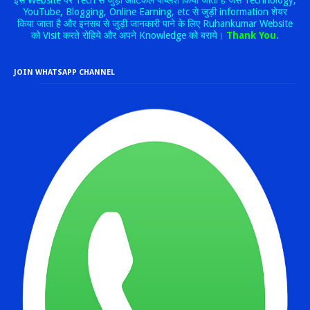
इस Website पर Tech से जुड़ी आर्टिकल पब्लिश किया जाता है जैसे Technology,
YouTube, Blogging, Online Earning, etc से जुड़ी information शेयर
किया जाता है और इनसब से जुड़ी जानकारी पाने के लिए Ruhankumar Website
को Visit करते रोहिये और अपने Knowledge को बराये।
Thank You.
JOIN WHATSAPP CHANNEL