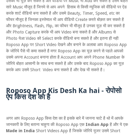
उसका भी यूज़ कर सकते है और वीडियो पर Music भी Add कर सकते है उसमे बोहत
सारे Music मौजूद है जिनमे से आप अपने हिसाब से किसी म्यूजिक को वीडियो पर ऐड
करके शार्ट वीडियो बना सकते है और उसमे Beauty, Timer, Speed, etc का
फीचर मौजूद है जिनका इस्तेमाल भी आप वीडियो Create करते बोक़त कर सकते है
और Brightness, Flash, Flip, का फीचर भी मौजूद है उनका यूज़ भी कर सकते है
और Photo Capture करके भी आप Video बना सकते है और Albums से
Photo येआ Video को Select करके वीडियो बना सकते है और इतना ही नही
Roposo App पर Short Video देखने और बनाने के अलाबा आप Roposo App
के जोरिये पैसे भी कमा सकते है मगर Roposo App का यूज़ करने से पहले आपको
उसमे अपना Account बनाना होता है Account आप अपने Phone Number के
जोरिये बोहत आसानी के साथ बना सकते है और उसके बाद Roposo App का यूज़
करके आप उसमे Short Video बना सकते है और देख भी सकते है।
Roposo App Kis Desh Ka hai - रोपोसो
ऐप किस देश का है
अगर आप Roposo App किस देश का है इसके बारे में जानना चाटे है थो में आपके
जानकारी के लिए बताना चाहुगा की Roposo App एक
Indian App
है और ये एक
Made in India
Short Videos App है जिसके जोरिये यूजर उसमे Short