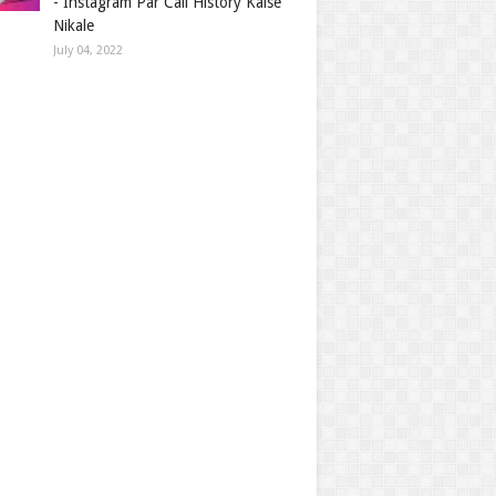
- Instagram Par Call History Kaise
Nikale
July 04, 2022