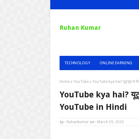
Ruhan Kumar
TECHNOLOGY
ONLINE EARNING
Home
YouTube
YouTube kya hai? यूट्यूब से प
YouTube kya hai? यूट्यू
YouTube in Hindi
by -
Ruhankumar
on -
March 09, 2020