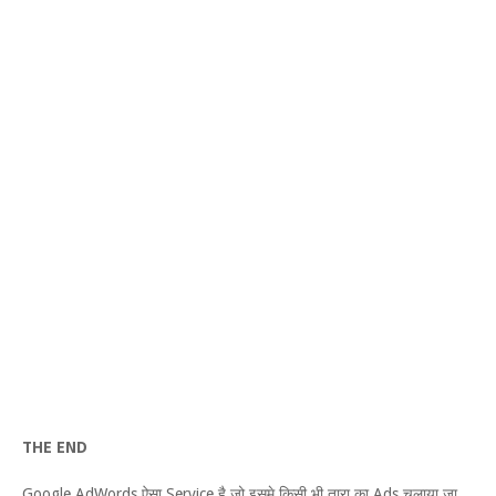
THE END
Google AdWords ऐसा Service है जो इसमे किसी भी तारा का Ads चलाया जा