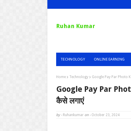
Ruhan Kumar
TECHNOLOGY
ONLINE EARNING
Home
Technology
Google Pay Par Photo Kais
Google Pay Par Photo 
कैसे लगाएं
by -
Ruhankumar
on -
October 23, 2024