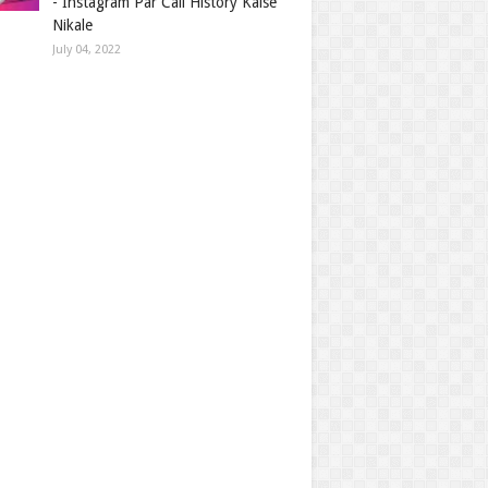
- Instagram Par Call History Kaise
Nikale
July 04, 2022